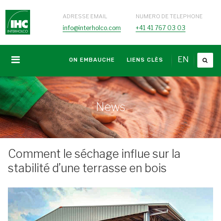
ADRESSE EMAIL
NUMERO DE TELEPHONE
info@interholco.com
+41 41 767 03 03
EN
ON EMBAUCHE
LIENS CLÈS
News
Comment le séchage influe sur la
stabilité d’une terrasse en bois