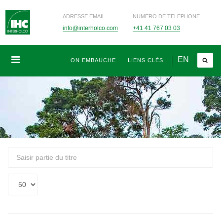
ADRESSE EMAIL
NUMERO DE TELEPHONE
info@interholco.com
+41 41 767 03 03
EN
ON EMBAUCHE
LIENS CLÈS
Saisir
partie
du
Affichage
titre
#