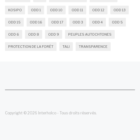
KOSIPO
ODD 1
ODD 10
ODD 11
ODD 12
ODD 13
ODD 15
ODD 16
ODD 17
ODD 3
ODD 4
ODD 5
ODD 6
ODD 8
ODD 9
PEUPLES AUTOCHTONES
PROTECTION DE LA FORÊT
TALI
TRANSPARENCE
Copyright © 2026 Interholco - Tous droits réservés.