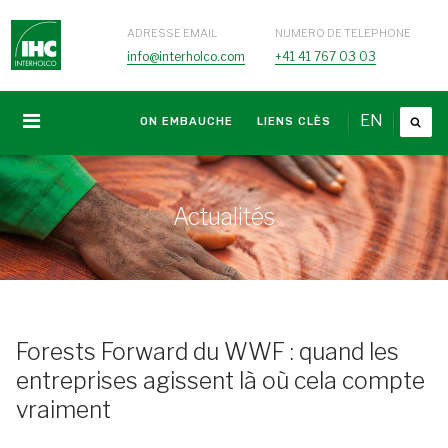
ADRESSE EMAIL
NUMERO DE TELEPHONE
info@interholco.com
+41 41 767 03 03
EN
ON EMBAUCHE
LIENS CLÈS
Actualités
Forests Forward du WWF : quand les
entreprises agissent là où cela compte
vraiment