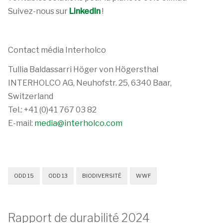
Suivez-nous sur
LinkedIn
!
Contact média Interholco
Tullia Baldassarri Höger von Högersthal
INTERHOLCO AG, Neuhofstr. 25, 6340 Baar,
Switzerland
Tel.: +41 (0)41 767 03 82
E-mail:
media@interholco.com
ODD 15
ODD 13
BIODIVERSITÉ
WWF
Rapport de durabilité 2024