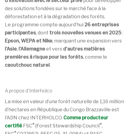
d’innovation avec le secteur privé
pour développer
des solutions fondées sur le marché face à la
déforestation et à la dégradation des forêts.
Le programme compte aujourd’hui
26 entreprises
participantes
, dont
trois nouvelles venues en 2025
:
Epson, WEPA et Nike
, marquant une expansion vers
l’Asie
,
l’Allemagne
et vers
d’autres matières
premières à risque pour les forêts
, comme le
caoutchouc naturel
.
A propos d'Interholco
La mise en valeur d’une forêt naturelle de 1,16 million
d’hectares en République du Congo Brazzaville est
l'ADN chez INTERHOLCO.
Comme producteur
®
®
certifié
FSC
(Forest Stewardship Council
,
®
FSC
C022952), PEFC (15-31-0084) et PAFC,