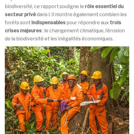
biodiversité, ce rapport souligne le
rôle essentiel du
secteur privé
dans l. Il montre également combien les
forêts sont
indispensables
pour répondre aux
trois
crises majeures
: le changement climatique, l’érosion
de la biodiversité et les inégalités économiques.